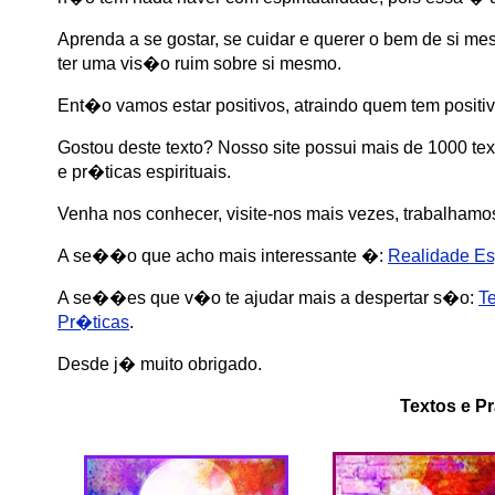
Aprenda a se gostar, se cuidar e querer o bem de si me
ter uma vis�o ruim sobre si mesmo.
Ent�o vamos estar positivos, atraindo quem tem positiv
Gostou deste texto? Nosso site possui mais de 1000 t
e pr�ticas espirituais.
Venha nos conhecer, visite-nos mais vezes, trabalham
A se��o que acho mais interessante �:
Realidade Esp
A se��es que v�o te ajudar mais a despertar s�o:
Te
Pr�ticas
.
Desde j� muito obrigado.
Textos e Pr