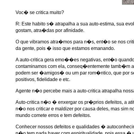
Voc� se critica muito?
R: Este habito s� atrapalha a sua auto-estima, sua e
gostam, atra�das por afinidade.
O que vibramos atra�mos para n�s, ent�o se nos criti
da gente, pois � isso que estamos emanando.
A auto-critica gera emo��es negativas, ent�o quando f
contaminamos com ela, conseq�entemente tamb�m atr
podem ser �amigos� ou um par rom�ntico, que por se
positivos, fidelidade e etc.
Agente n�o percebe mais a auto-critica atrapalha noss
Auto-critica n�o � enxergar os pr�prios defeitos, a 
n�o nos criticar e maldizer por causa deles, mas sim
mundo comete erros e tem defeitos.
Conhecer nossos defeitos e qualidades � autoconhecime
n�o tem nada haver com espiritualidade, pois essa � 