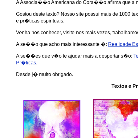
A Associa��o Americana do Cora��o afirma que a medi
Gostou deste texto? Nosso site possui mais de 1000 t
e pr�ticas espirituais.
Venha nos conhecer, visite-nos mais vezes, trabalham
A se��o que acho mais interessante �:
Realidade Esp
A se��es que v�o te ajudar mais a despertar s�o:
Te
Pr�ticas
.
Desde j� muito obrigado.
Textos e Pr