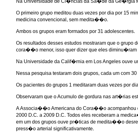
Na Universidade de Ci�ncias da Sa�de da Ge�rgia foi 
O primeiro grupo meditou duas vezes por dia por 15 min
medicina convencional, sem medita��o.
Ambos os grupos eram formados por 31 adolescentes.
Os resultados desses estudos mostraram que o grupo 
cora��o menor, isso quer dizer que eles diminu�ram
Na Universidade da Calif�rnia em Los Angeles ouve u
Nessa pesquisa testaram dois grupos, cada um com 30
Os pacientes do grupos 1 meditaram duas vezes por di
Observaram que o Acumulo de gordura nas art�rias e
A Associa��o Americana do Cora��o acompanhou doi
2000 D.C. a 2009 D.C. Todos eles receberam a medic
em um dos grupos ouve pr�ticas de medita��o desreg
press�o arterial significativamente.