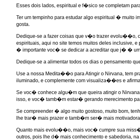
Esses dois lados, espiritual e f�sico se completam pa
Ter um tempinho para estudar algo espiritual � muito 
gosta.
Dedique-se a fazer coisas que v�o trazer evolu��o, com
espirituais, aqui no site temos muitos deles inclusive,
� importante voc� se dedicar a acreditar que j� � um
Dedique-se a alimentar todos os dias o pensamento qu
Use a nossa Medita��o para Atingir o Nirvana, tem pr
iluminado, e complemente com visualiza��es e afir
Se voc� conhece algu�m que queira atingir o Nirvana
isso, e voc� tamb�m estar� gerando merecimento para
Se compreender � algo muito gostoso, muito bom, tenha
lhe trar� mais prazer e tamb�m ser� mais motivadora
Quanto mais evolu��o, mais voc� cumpre sua miss�o
outros, pois lhe d� mais conhecimento e sabedoria, na