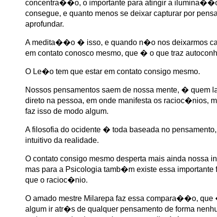
concentra��o, o importante para atingir a ilumina�
consegue, e quanto menos se deixar capturar por pens
aprofundar.
A medita��o � isso, e quando n�o nos deixarmos cap
em contato conosco mesmo, que � o que traz autocon
O Le�o tem que estar em contato consigo mesmo.
Nossos pensamentos saem de nossa mente, � quem l
direto na pessoa, em onde manifesta os racioc�nios,
faz isso de modo algum.
A filosofia do ocidente � toda baseada no pensamen
intuitivo da realidade.
O contato consigo mesmo desperta mais ainda nossa in
mas para a Psicologia tamb�m existe essa importante 
que o racioc�nio.
O amado mestre Milarepa faz essa compara��o, que �
algum ir atr�s de qualquer pensamento de forma nenh