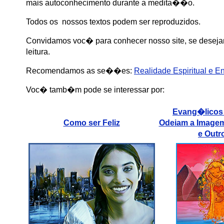
mais autoconhecimento durante a medita��o.
Todos os nossos textos podem ser reproduzidos.
Convidamos voc� para conhecer nosso site, se desejar
leitura.
Recomendamos as se��es
:
Realidade Espiritual e E
Voc� tamb�m pode se interessar por:
Evang�licos
Como ser Feliz
Odeiam a Image
e Outr