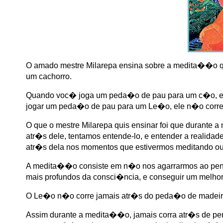
O amado mestre Milarepa ensina sobre a medita��o 
um cachorro.
Quando voc� joga um peda�o de pau para um c�o, el
jogar um peda�o de pau para um Le�o, ele n�o corre a
O que o mestre Milarepa quis ensinar foi que duran
atr�s dele, tentamos entende-lo, e entender a realidade
atr�s dela nos momentos que estivermos meditando o
A medita��o consiste em n�o nos agarrarmos ao pens
mais profundos da consci�ncia, e conseguir um melhor
O Le�o n�o corre jamais atr�s do peda�o de madeira
Assim durante a medita��o, jamais corra atr�s de pen