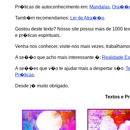
Pr�ticas de autoconhecimento em:
Mandalas
,
Ora��
Tamb�m recomendamos:
Lei de Atra��o
.
Gostou deste texto? Nosso site possui mais de 1000 t
e pr�ticas espirituais.
Venha nos conhecer, visite-nos mais vezes, trabalham
A se��o que acho mais interessante �:
Realidade Esp
A se��es que v�o te ajudar mais a despertar s�o:
Te
Pr�ticas
.
Desde j� muito obrigado.
Textos e Pr