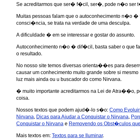
Se acreditarmos que ser� f�cil, ser�, pode n�o ser 
Muitas pessoas falam que o autoconhecimento n�o � f
consci�ncia, se trata na verdade de uma desculpa.
A dificuldade � em se interessar e gostar do assunto.
Autoconhecimento n�o � dif�cil, basta saber o que faz
o resultado.
No nosso site temos diversas orienta��es para dese
causar um conhecimento muito grande sobre si mesmo 
luz mais ainda ou u buscador do como Nirvana.
� muito importante acreditarmos na Lei de Atra��o, po
coisa.
Nossos textos que podem ajud�-lo s�o:
Como Evoluir
Nirvana
,
Dicas para Ajudar a Conquistar o Nirvana
,
Porq
Conquistar o Nirvana
e
Removendo os Obst�culos que 
Mais textos em:
Textos para se Iluminar
.