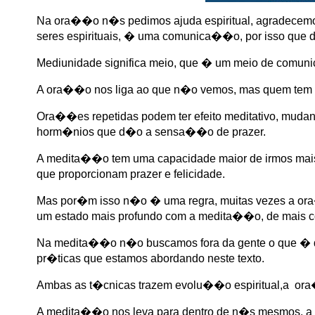
Na ora��o n�s pedimos ajuda espiritual, agradecemo
seres espirituais, � uma comunica��o, por isso que 
Mediunidade significa meio, que � um meio de comunic
A ora��o nos liga ao que n�o vemos, mas quem tem o
Ora��es repetidas podem ter efeito meditativo, mudan
horm�nios que d�o a sensa��o de prazer.
A medita��o tem uma capacidade maior de irmos mais f
que proporcionam prazer e felicidade.
Mas por�m isso n�o � uma regra, muitas vezes a ora�
um estado mais profundo com a medita��o, de mais 
Na medita��o n�o buscamos fora da gente o que � di
pr�ticas que estamos abordando neste texto.
Ambas as t�cnicas trazem evolu��o espiritual,a or
A medita��o nos leva para dentro de n�s mesmos, a