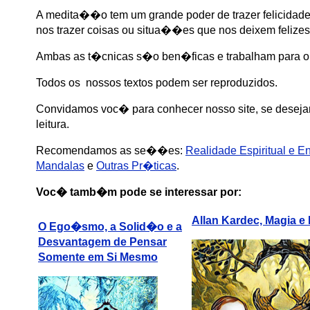
A medita��o tem um grande poder de trazer felicidade
nos trazer coisas ou situa��es que nos deixem felizes
Ambas as t�cnicas s�o ben�ficas e trabalham para o
Todos os nossos textos podem ser reproduzidos.
Convidamos voc� para conhecer nosso site, se desejar
leitura.
Recomendamos as se��es
:
Realidade Espiritual e E
Mandalas
e
Outras Pr�ticas
.
Voc� tamb�m pode se interessar por:
Allan Kardec, Magia e 
O Ego�smo, a Solid�o e a
Desvantagem de Pensar
Somente em Si Mesmo